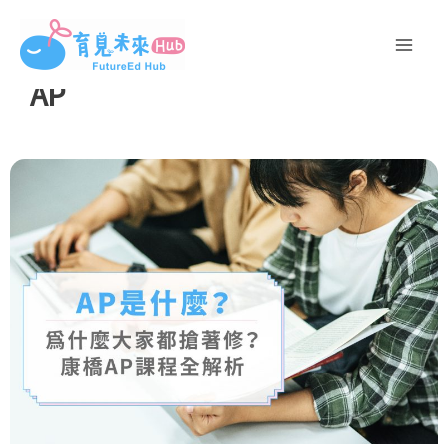
跳
至
主
AP
要
內
容