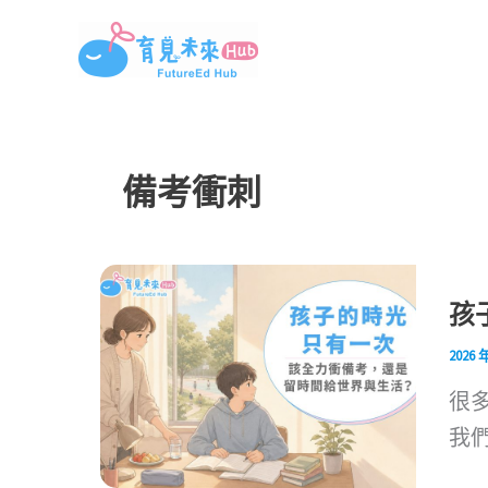
跳
至
主
要
內
備考衝刺
容
孩
2026 
很
我們