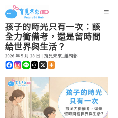
跳
至
主
孩子的時光只有一次：該
要
全力衝備考，還是留時間
內
容
給世界與生活？
2026 年 5 月 28 日
|
育見未來_編輯部