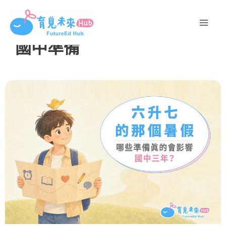
跳
至
主
國中準備
要
內
容