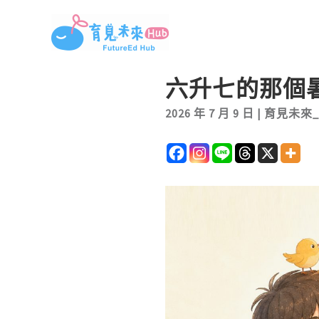
跳
至
主
要
六升七的那個
內
2026 年 7 月 9 日
|
育見未來
容