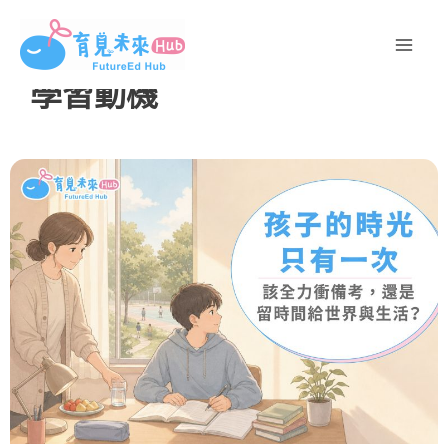
跳
至
主
學習動機
要
內
容