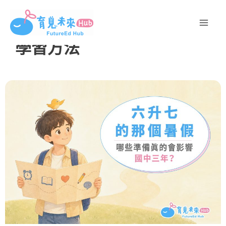
跳
至
主
學習方法
要
內
容