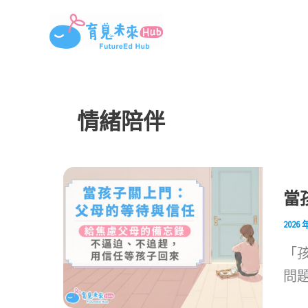
跳
至
主
要
內
情緒陪伴
容
當
2026 
「
問題