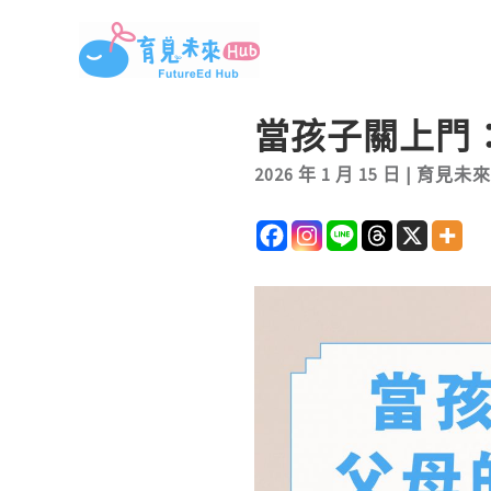
跳
至
主
要
當孩子關上門
內
2026 年 1 月 15 日
|
育見未來
容