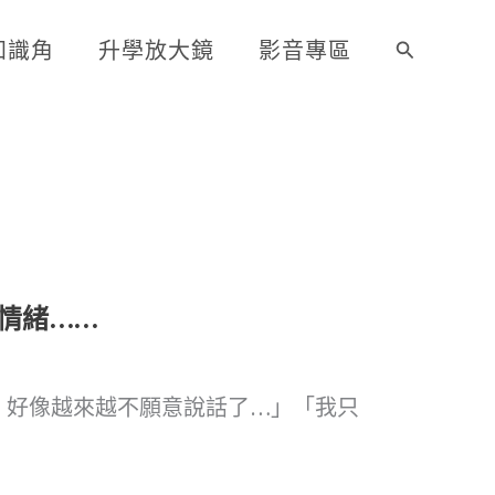
知識角
升學放大鏡
影音專區
搜
尋
情緒……
，好像越來越不願意說話了…」「我只