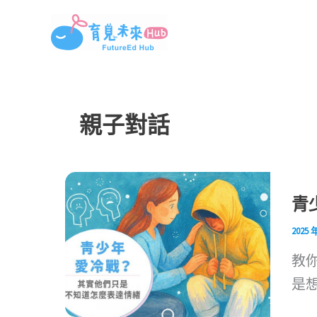
跳
至
主
要
內
親子對話
容
青
2025 
教
是想