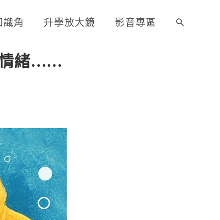
知識角
升學放大鏡
影音專區
搜
尋
情緒……