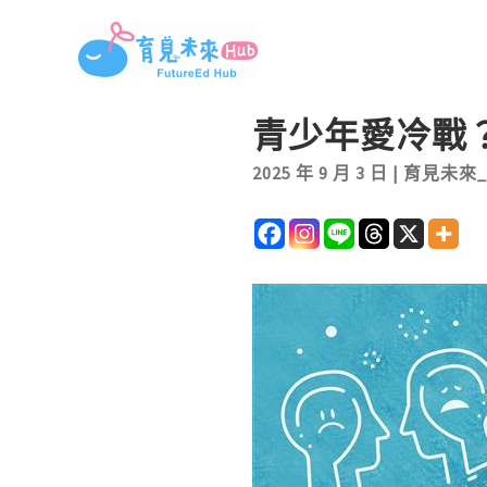
跳
至
主
要
青少年愛冷戰
內
2025 年 9 月 3 日
|
育見未來
容