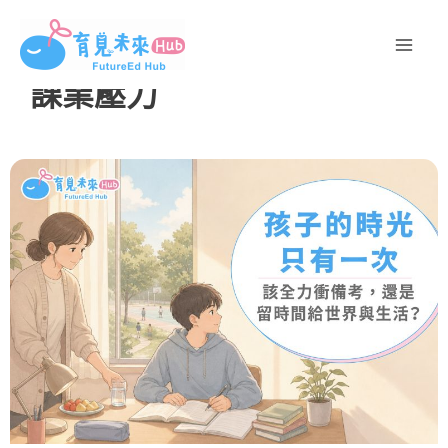
跳
至
主
課業壓力
要
內
容