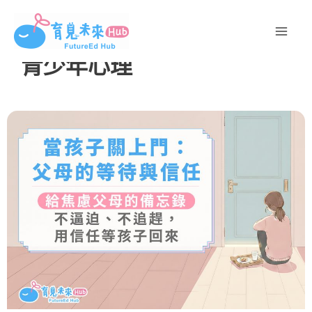
跳
至
主
青少年心理
要
內
容