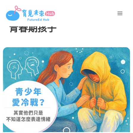
跳
至
主
青春期孩子
要
內
容