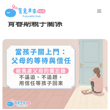
跳
至
主
青春期親子關係
要
內
容