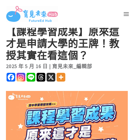
跳
至
主
【課程學習成果】原來這
要
才是申請大學的王牌！教
內
容
授其實在看這個？
2025 年 5 月 16 日
|
育見未來_編輯部