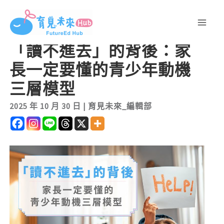
跳
至
主
「讀不進去」的背後：家
要
長一定要懂的青少年動機
內
容
三層模型
2025 年 10 月 30 日
|
育見未來_編輯部